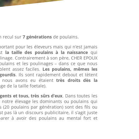
n recul sur
7 générations
de poulains.
ortant pour les éleveurs mais qui n’est jamais
est
la taille des poulains à la naissance
qui
oulinage. Contrairement à son père, CHER EPOUX
poulains et les poulinages – dans ce que nous
lent assez faciles.
Les poulains, mêmes les
gourdis
. Ils sont rapidement debout et tètent
e nous avons eu étaient
très droits dès la
e de la taille foetale).
ligents et tous, très sûrs d’eux
. Dans toutes les
r notre élevage les dominants ou poulains qui
s (20 poulains par génération) sont des fils ou
 pas là un discours publicitaire, il s’agit juste
parer à avoir des poulains au mental fort et